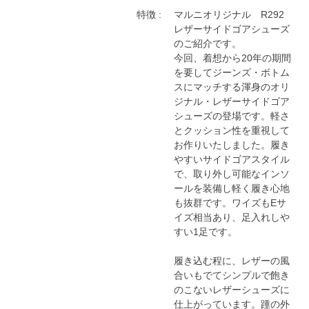
特徴 :
マルニオリジナル　R292
レザーサイドゴアシューズ
のご紹介です。

今回、着想から20年の期間
を要してジーンズ・ボトム
スにマッチする渾身のオリ
ジナル・レザーサイドゴア
シューズの登場です。軽さ
とクッション性を重視して
お作りいたしました。履き
やすいサイドゴアスタイル
で、取り外し可能なインソ
ールを装備し軽く履き心地
も抜群です。ワイズもEサ
イズ相当あり、足入れしや
すい1足です。

履き込む程に、レザーの風
合いもでてシンプルで飽き
のこないレザーシューズに
仕上がっています。踵の外