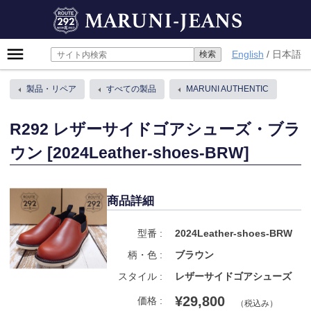
Skip
MARUNI-JEANS
to
content
Primary
English
日本語
Menu
製品・リペア
すべての製品
MARUNI AUTHENTIC
R292 レザーサイドゴアシューズ・ブラ
ウン [2024Leather-shoes-BRW]
商品詳細
型番 :
2024Leather-shoes-BRW
柄・色 :
ブラウン
スタイル :
レザーサイドゴアシューズ
¥29,800
価格 :
（税込み）