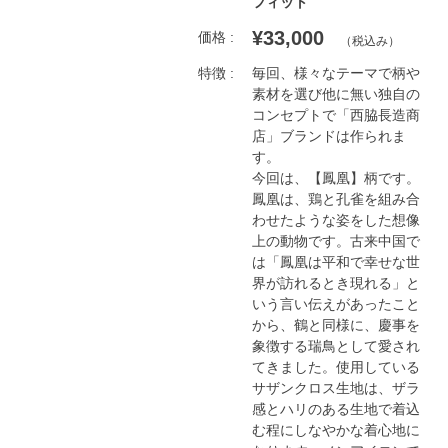
フィット
¥33,000
価格 :
（税込み）
特徴 :
毎回、様々なテーマで柄や
素材を選び他に無い独自の
コンセプトで「西脇長造商
店」ブランドは作られま
す。

今回は、【鳳凰】柄です。
鳳凰は、鶏と孔雀を組み合
わせたような姿をした想像
上の動物です。古来中国で
は「鳳凰は平和で幸せな世
界が訪れるとき現れる」と
いう言い伝えがあったこと
から、鶴と同様に、慶事を
象徴する瑞鳥として愛され
てきました。使用している
サザンクロス生地は、ザラ
感とハリのある生地で着込
む程にしなやかな着心地に