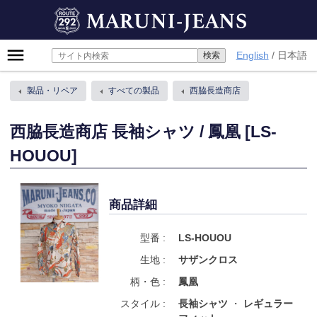
Skip
MARUNI-JEANS
to
content
Primary
English
日本語
Menu
製品・リペア
すべての製品
西脇長造商店
西脇長造商店 長袖シャツ / 鳳凰 [LS-
HOUOU]
商品詳細
型番 :
LS-HOUOU
生地 :
サザンクロス
柄・色 :
鳳凰
スタイル :
長袖シャツ
レギュラー