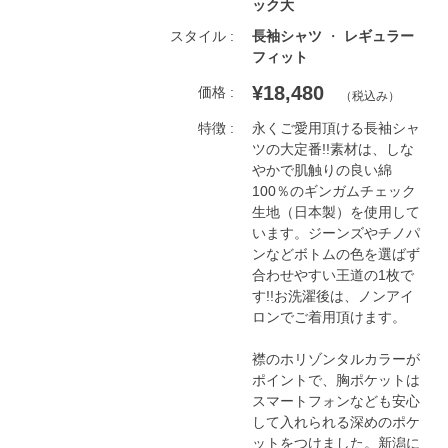
ック大
スタイル :
長袖シャツ
レギュラー
フィット
¥18,480
価格 :
（税込み）
特徴 :
永くご愛用頂ける長袖シャ
ツの大定番!!素材は、しな
やかで肌触りの良い綿
100％のギンガムチェック
生地（日本製）を使用して
います。ジーンズやチノパ
ンなどボトムの色を選ばず
合わせやすい王道の1枚で
す!!お洗濯後は、ノンアイ
ロンでご着用頂けます。

襟のホリゾンタルカラーが
ポイントで、胸ポケットは
スマートフォンなども安心
して入れられる深めのポケ
ットをつけました。新潟に