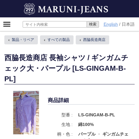
Skip
MARUNI-JEANS
to
content
Primary
English
日本語
Menu
製品・リペア
すべての製品
西脇長造商店
西脇長造商店 長袖シャツ / ギンガムチ
ェック大・パープル [LS-GINGAM-B-
PL]
商品詳細
型番 :
LS-GINGAM-B-PL
生地 :
綿100%
柄・色 :
パープル
ギンガムチェ