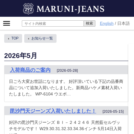
Skip
MARUNI-JEANS
to
content
Primary
English
日本語
Menu
TOP
お知らせ一覧
2026年5月
入荷商品のご案内
[2026-05-28]
日ごろ大変お世話になります。 好評頂いている下記の品番商
品について追加入荷いたしました。新商品ハケメ素材入荷い
たしました。 WP-6104 ウエポ…
毘沙門天ジーンズ入荷いたしました！
[2026-05-15]
好評の毘沙門天ジーンズ ＢＩ－２４２４６ 天然藍セルヴッ
チモデルです！ W29.30.31.32.33.34.36インチ 5月14日入荷