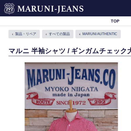
Skip
MARUNI-JEANS
to
content
TOP
製品・リペア
すべての製品
MARUNI AUTHENTIC
マルニ 半袖シャツ / ギンガムチェック大・レ